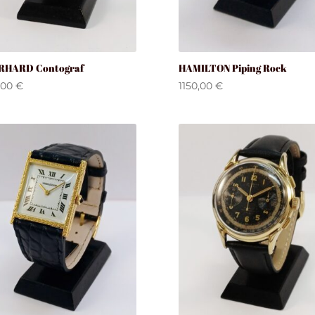
RHARD Contograf
HAMILTON Piping Rock
,00
€
1150,00
€