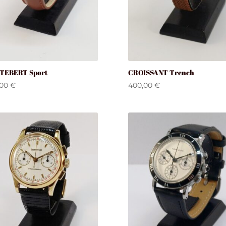
TEBERT Sport
CROISSANT Trench
,00
€
400,00
€