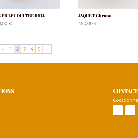
GER LECOULTRE 9014
JAQUET Chrono
0,00
€
450,00
€
←
1
2
3
4
5
→
TIONS
CONTACT
Coordonné