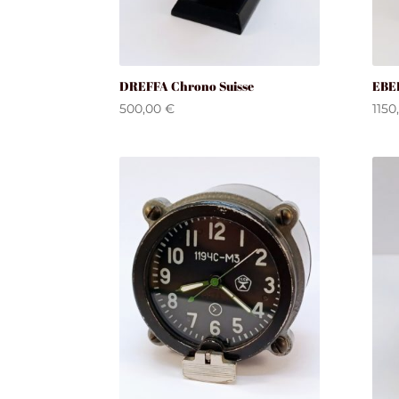
DREFFA Chrono Suisse
EBE
500,00
€
1150