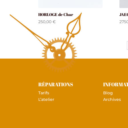
HORLOGE de Char
JAE
250,00
€
275
RÉPARATIONS
INFORMA
Tarifs
Blog
L’atelier
Archives