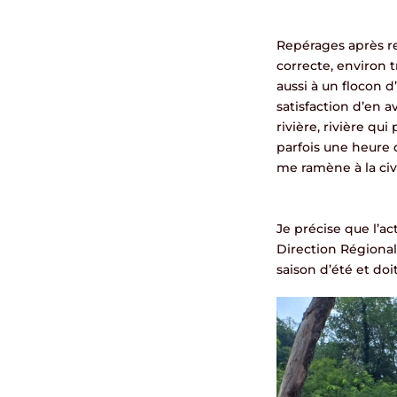
Repérages après rep
correcte, environ t
aussi à un flocon 
satisfaction d’en a
rivière, rivière qu
parfois une heure d
me ramène à la civ
Je précise que l’ac
Direction Régional
saison d’été et doi