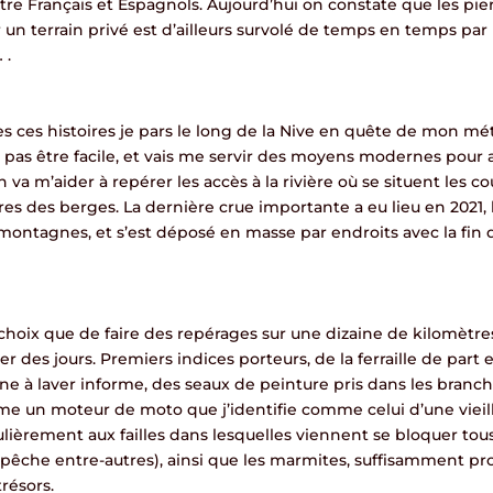
tre Français et Espagnols. Aujourd’hui on constate que les pie
sur un terrain privé est d’ailleurs survolé de temps en temps par
 .
s ces histoires je pars le long de la Nive en quête de mon méta
 pas être facile, et vais me servir des moyens modernes pour
 va m’aider à repérer les accès à la rivière où se situent les c
res des berges. La dernière crue importante a eu lieu en 2021, 
 montagnes, et s’est déposé en masse par endroits avec la fin d
 choix que de faire des repérages sur une dizaine de kilomètres
rer des jours. Premiers indices porteurs, de la ferraille de part 
 à laver informe, des seaux de peinture pris dans les branche
e un moteur de moto que j’identifie comme celui d’une vieil
ulièrement aux failles dans lesquelles viennent se bloquer tou
pêche entre-autres), ainsi que les marmites, suffisamment p
trésors.