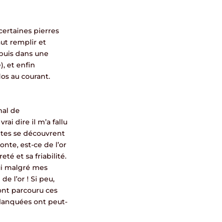
certaines pierres
aut remplir et
 puis dans une
, et enfin
dos au courant.
mal de
ai dire il m’a fallu
tites se découvrent
monte, est-ce de l’or
té et sa friabilité.
qui malgré mes
e l’or ! Si peu,
ont parcouru ces
planquées ont peut-