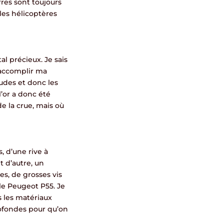
rres sont toujours
 les hélicoptères
l précieux. Je sais
 accomplir ma
oudes et donc les
l’or a donc été
e la crue, mais où
, d’une rive à
et d’autre, un
s, de grosses vis
le Peugeot P55. Je
s les matériaux
rofondes pour qu’on