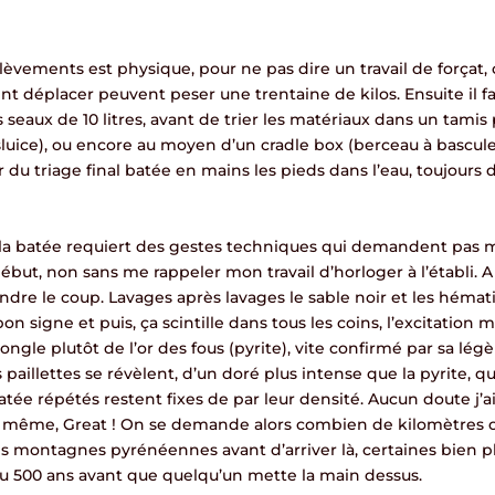
lèvements est physique, pour ne pas dire un travail de forçat, 
nt déplacer peuvent peser une trentaine de kilos. Ensuite il f
 seaux de 10 litres, avant de trier les matériaux dans un tamis
luice), ou encore au moyen d’un cradle box (berceau à bascule)
r du triage final batée en mains les pieds dans l’eau, toujours 
a batée requiert des gestes techniques qui demandent pas 
but, non sans me rappeler mon travail d’horloger à l’établi. A vr
endre le coup. Lavages après lavages le sable noir et les héma
 bon signe et puis, ça scintille dans tous les coins, l’excitation 
gle plutôt de l’or des fous (pyrite), vite confirmé par sa légère
 paillettes se révèlent, d’un doré plus intense que la pyrite, 
 répétés restent fixes de par leur densité. Aucun doute j’ai d
d même, Great ! On se demande alors combien de kilomètres 
les montagnes pyrénéennes avant d’arriver là, certaines bien 
 500 ans avant que quelqu’un mette la main dessus.