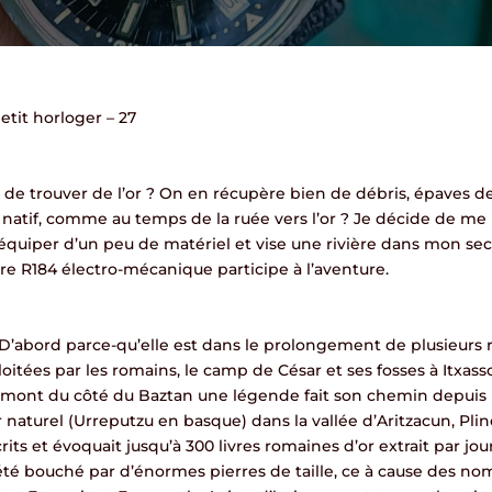
etit horloger – 27
é de trouver de l’or ? On en récupère bien de débris, épaves 
r natif, comme au temps de la ruée vers l’or ? Je décide de me l
iper d’un peu de matériel et vise une rivière dans mon sect
bre R184 électro-mécanique participe à l’aventure.
 D’abord parce-qu’elle est dans le prolongement de plusieurs r
ploitées par les romains, le camp de César et ses fosses à Itxa
mont du côté du Baztan une légende fait son chemin depuis le
r naturel (Urreputzu en basque) dans la vallée d’Aritzacun, Pline
rits et évoquait jusqu’à 300 livres romaines d’or extrait par jour
a été bouché par d’énormes pierres de taille, ce à cause des no