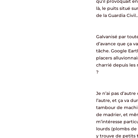
qu’il provoquait en
là, le puits situé 
de la Guardia Civil…
Galvanisé par toute
d’avance que ça va
tâche. Google Earth
placers alluvionnai
charrié depuis les
?
Je n’ai pas d’autre
l’autre, et ça va du
tambour de machine
de madrier, et mêm
m’intéresse partic
lourds (plombs de 
y trouve de petits 