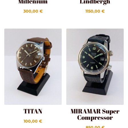
Millenium
Lindbergh
300,00
€
1150,00
€
TITAN
MIRAMAR Super
Compressor
100,00
€
850,00
€