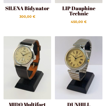
SILENA Bidynator
LIP Dauphine
Technic
300,00
€
450,00
€
MIDO Multifort
DUNHILL