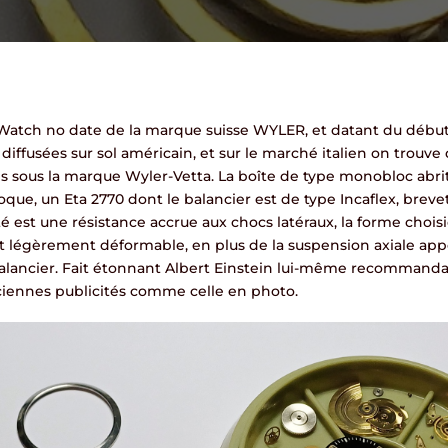
Watch no date de la marque suisse WYLER, et datant du début
diffusées sur sol américain, et sur le marché italien on trouv
ués sous la marque Wyler-Vetta. La boîte de type monobloc abri
oque, un Eta 2770 dont le balancier est de type Incaflex, brev
ité est une résistance accrue aux chocs latéraux, la forme chois
t légèrement déformable, en plus de la suspension axiale app
alancier. Fait étonnant Albert Einstein lui-même recommanda
iennes publicités comme celle en photo.